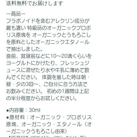
送料無料でお届けします
ー商品ー
フラボノイドを含むアレクリン成分が
最も濃い 特級品のオーガニックプロポ
リス原塊を オーガニックとうもろこし
を原料としたオーガニックエタノール
で抽出しました。
食前、就寝前などに10～20滴くらいを
ヨーグルトにかけたり、フレッシュジ
ュースに混ぜたり水や牛乳に薄めて飲
んでください。 体調を崩した時は朝・
昼・夕の3回～、ご自分に合う方法で
お飲みください。 初めの1週間は上記
の半分程度からお試しください。
●内容量：30ml
●原材料：オーガニック・プロポリス
原塊、
オーガニック・エタノール（オ
ーガニック
うもろこし由来）