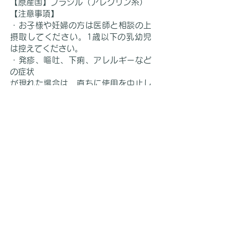
【原産国】ブラジル（アレクリン系）
【注意事項】
・お子様や妊婦の方は医師と相談の上
摂取し
てください。1歳以下の乳幼児
は控えてく
ださい。
・発疹、嘔吐、下痢、アレルギーなど
の症状
が現れた場合は、直ちに使用を中止し
医師
にご相談下さい。
・ニワカ質なので、食器や衣服に付着
すると
取れにくい場合があります。原
液は専用の
コップを決めご飲用くださ
い。
・賞味期限は2年ですが、開封後は2ヶ
月前後
でお飲みください。