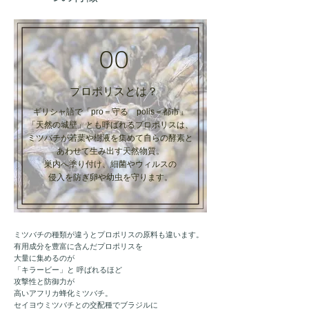
00
プロポリスとは？
ギリシャ語で「pro＝守る polis＝都市」
「天然の城壁」とも呼ばれるプロポリスは、
ミツバチが若葉や樹液を集めて自らの酵素と
あわせて生み出す天然物質。
巣内へ塗り付け、細菌やウィルスの
侵入を防ぎ卵や幼虫を守ります。
ミツバチの種類が違うとプロポリスの原料も違います。
有用成分を豊富に含んだプロポリスを
大量に集めるのが
「キラービー」と 呼ばれるほど
攻撃性と防御力が
高いアフリカ蜂化ミツバチ。
セイヨウミツバチとの交配種でブラジルに