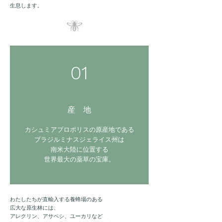
生息します。
01
産 地
カシュミアプロポリスの原産地である
ブラジルミナスジェライス州は
南米大陸に位置する
世界最大の薬草の宝庫。
わたしたちが直輸入する養蜂場のある
広大な原生林には、
アレクリン、アサペシ、ユーカリなど