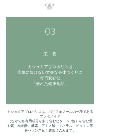
03
栄 養
カシュミアプロポリスは
病気に負けない丈夫な身体づくりに
毎日安心な
「優れた健康食品」
カシュミアプロポリスは、ポリフェノールの一種である
フラボノイド
（なかでも有用成分を多く含むビタミンP他）を含む量
や質、桂皮酸、酵素、アミノ酸、ミネラル、ビタミン等
をバランス良く豊富に含みます。