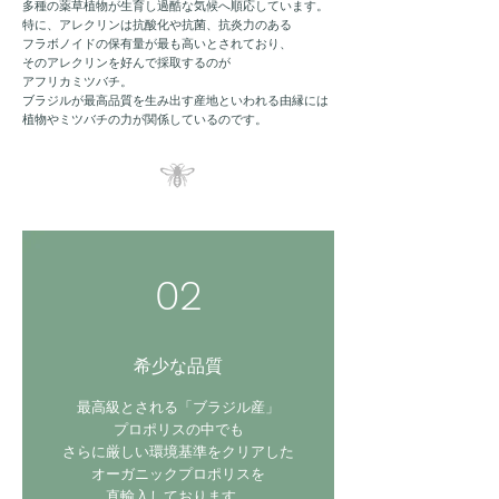
多種の薬草植物が生育し過酷な気候へ順応しています。
特に、アレクリンは抗酸化や抗菌、抗炎力のある
フラボノイドの保有量が最も高いとされており、
そのアレクリンを好んで採取するのが
アフリカミツバチ。
ブラジルが最高品質を生み出す産地といわれる由縁には
植物やミツバチの力が関係しているのです。
02
希少な品質
最高級とされる「ブラジル産」
プロポリスの中でも
さらに厳しい環境基準をクリアした
オーガニックプロポリスを
直輸入しております。